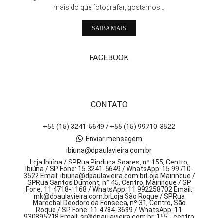
mais do que fotografar, gostamos...
SAIBA MAIS
FACEBOOK
CONTATO
+55 (15) 3241-5649 / +55 (15) 99710-3522
Enviar mensagem
ibiuna@dpaulavieira.com.br
Loja Ibiúna / SPRua Pinduca Soares, nº 155, Centro,
Ibiúna / SP Fone: 15 3241-5649 / WhatsApp: 15 99710-
3522 Email: ibiuna@dpaulavieira.com.brLoja Mairinque /
SPRua Santos Dumont, nº 45, Centro, Mairinque / SP
Fone: 11 4718-1168 / WhatsApp: 11 992258702 Email:
mk@dpaulavieira.com.brLoja São Roque / SPRua
Marechal Deodoro da Fonseca, nº 31, Centro, São
Roque / SP Fone: 11 4784-3699 / WhatsApp: 11
930895218 Email: sr@dpaulavieira.com.br, 155 - centro