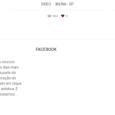
VIDEO
IBIÚNA - SP
930
0
FACEBOOK
os nossos
s dias mais
a partir do
ibração do
ado em clique
artística. É
gostamos...