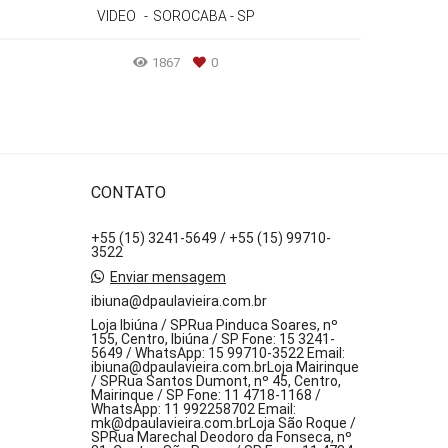
VIDEO
SOROCABA - SP
1867
0
CONTATO
+55 (15) 3241-5649 / +55 (15) 99710-
3522
Enviar mensagem
ibiuna@dpaulavieira.com.br
Loja Ibiúna / SPRua Pinduca Soares, nº
155, Centro, Ibiúna / SP Fone: 15 3241-
5649 / WhatsApp: 15 99710-3522 Email:
ibiuna@dpaulavieira.com.brLoja Mairinque
/ SPRua Santos Dumont, nº 45, Centro,
Mairinque / SP Fone: 11 4718-1168 /
WhatsApp: 11 992258702 Email:
mk@dpaulavieira.com.brLoja São Roque /
SPRua Marechal Deodoro da Fonseca, nº