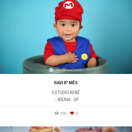
RAVI 8° MÊS
ESTÚDIO BEBÊ
IBIÚNA - SP
296
0