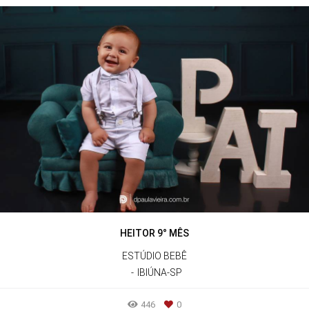
HEITOR 9° MÊS
ESTÚDIO BEBÊ
IBIÚNA-SP
446
0