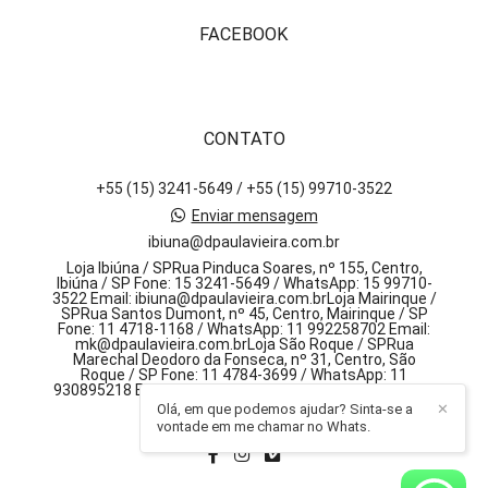
FACEBOOK
CONTATO
+55 (15) 3241-5649 / +55 (15) 99710-3522
Enviar mensagem
ibiuna@dpaulavieira.com.br
Loja Ibiúna / SPRua Pinduca Soares, nº 155, Centro,
Ibiúna / SP Fone: 15 3241-5649 / WhatsApp: 15 99710-
3522 Email: ibiuna@dpaulavieira.com.brLoja Mairinque /
SPRua Santos Dumont, nº 45, Centro, Mairinque / SP
Fone: 11 4718-1168 / WhatsApp: 11 992258702 Email:
mk@dpaulavieira.com.brLoja São Roque / SPRua
Marechal Deodoro da Fonseca, nº 31, Centro, São
Roque / SP Fone: 11 4784-3699 / WhatsApp: 11
930895218 Email: sr@dpaulavieira.com.br, 155 - centro
Olá, em que podemos ajudar? Sinta-se a
✕
Ibiúna / SP
vontade em me chamar no Whats.