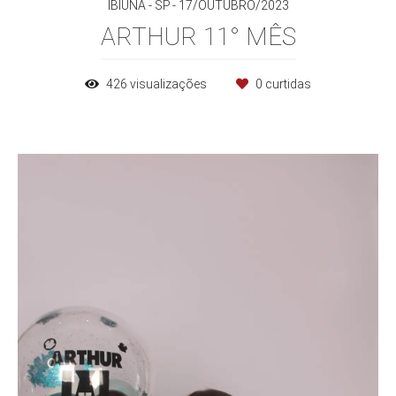
IBIÚNA - SP
17/OUTUBRO/2023
ARTHUR 11° MÊS
426
visualizações
0
curtidas