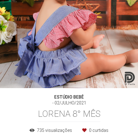
ESTÚDIO BEBÊ
02/JULHO/2021
LORENA 8° MÊS
735
visualizações
0
curtidas