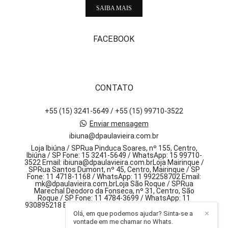
SAIBA MAIS
FACEBOOK
CONTATO
+55 (15) 3241-5649 / +55 (15) 99710-3522
Enviar mensagem
ibiuna@dpaulavieira.com.br
Loja Ibiúna / SPRua Pinduca Soares, nº 155, Centro,
Ibiúna / SP Fone: 15 3241-5649 / WhatsApp: 15 99710-
3522 Email: ibiuna@dpaulavieira.com.brLoja Mairinque /
SPRua Santos Dumont, nº 45, Centro, Mairinque / SP
Fone: 11 4718-1168 / WhatsApp: 11 992258702 Email:
mk@dpaulavieira.com.brLoja São Roque / SPRua
Marechal Deodoro da Fonseca, nº 31, Centro, São
Roque / SP Fone: 11 4784-3699 / WhatsApp: 11
930895218 Email: sr@dpaulavieira.com.br, 155 - centro
Olá, em que podemos ajudar? Sinta-se a
✕
Ibiúna / SP
vontade em me chamar no Whats.