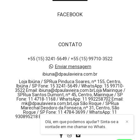
FACEBOOK
CONTATO
+55 (15) 3241-5649 / +55 (15) 99710-3522
Enviar mensagem
ibiuna@dpaulavieira.com.br
Loja Ibiúna / SPRua Pinduca Soares, nº 155, Centro,
Ibiúna / SP Fone: 15 3241-5649 / WhatsApp: 15 99710-
3522 Email: ibiuna@dpaulavieira.com.brLoja Mairinque /
SPRua Santos Dumont, nº 45, Centro, Mairinque / SP
Fone: 11 4718-1168 / WhatsApp: 11 992258702 Email:
mk@dpaulavieira.com.brLoja São Roque / SPRua
Marechal Deodoro da Fonseca, nº 31, Centro, São
Roque / SP Fone: 11 4784-3699 / WhatsApp: 11
930895218 Email: sr@dpaulavieira.com.br, 155 - centro
Olá, em que podemos ajudar? Sinta-se a
✕
Ibiúna / SP
vontade em me chamar no Whats.