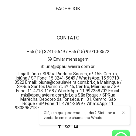
FACEBOOK
CONTATO
+55 (15) 3241-5649 / +55 (15) 99710-3522
Enviar mensagem
ibiuna@dpaulavieira.com.br
Loja Ibiúna / SPRua Pinduca Soares, nº 155, Centro,
Ibiúna / SP Fone: 15 3241-5649 / WhatsApp: 15 99710-
3522 Email: ibiuna@dpaulavieira.com.brLoja Mairinque /
SPRua Santos Dumont, nº 45, Centro, Mairinque / SP
Fone: 11 4718-1168 / WhatsApp: 11 992258702 Email:
mk@dpaulavieira.com.brLoja São Roque / SPRua
Marechal Deodoro da Fonseca, nº 31, Centro, São
Roque / SP Fone: 11 4784-3699 / WhatsApp: 11
930895218 Email: sr@dpaulavieira.com.br, 155 - centro
Olá, em que podemos ajudar? Sinta-se a
✕
Ibiúna / SP
vontade em me chamar no Whats.