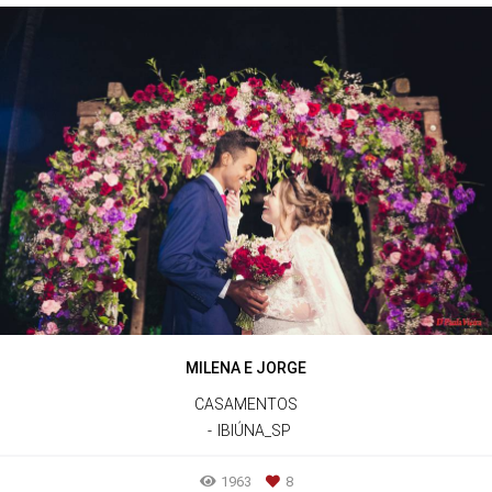
MILENA E JORGE
CASAMENTOS
IBIÚNA_SP
1963
8