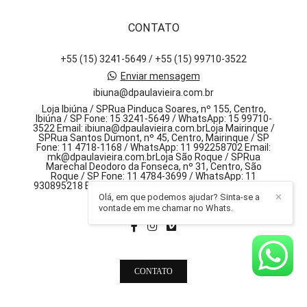
CONTATO
+55 (15) 3241-5649 / +55 (15) 99710-3522
Enviar mensagem
ibiuna@dpaulavieira.com.br
Loja Ibiúna / SPRua Pinduca Soares, nº 155, Centro,
Ibiúna / SP Fone: 15 3241-5649 / WhatsApp: 15 99710-
3522 Email: ibiuna@dpaulavieira.com.brLoja Mairinque /
SPRua Santos Dumont, nº 45, Centro, Mairinque / SP
Fone: 11 4718-1168 / WhatsApp: 11 992258702 Email:
mk@dpaulavieira.com.brLoja São Roque / SPRua
Marechal Deodoro da Fonseca, nº 31, Centro, São
Roque / SP Fone: 11 4784-3699 / WhatsApp: 11
930895218 Email: sr@dpaulavieira.com.br, 155 - centro
Olá, em que podemos ajudar? Sinta-se a
✕
Ibiúna / SP
vontade em me chamar no Whats.
CONTATO