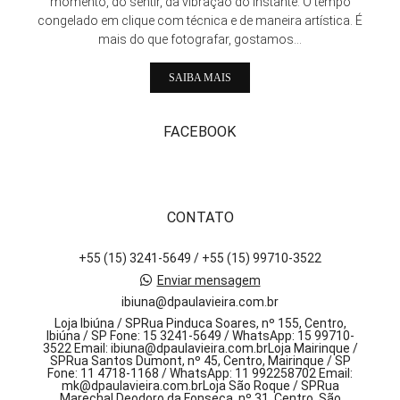
momento, do sentir, da vibração do instante. O tempo
congelado em clique com técnica e de maneira artística. É
mais do que fotografar, gostamos...
SAIBA MAIS
FACEBOOK
CONTATO
+55 (15) 3241-5649 / +55 (15) 99710-3522
Enviar mensagem
ibiuna@dpaulavieira.com.br
Loja Ibiúna / SPRua Pinduca Soares, nº 155, Centro,
Ibiúna / SP Fone: 15 3241-5649 / WhatsApp: 15 99710-
3522 Email: ibiuna@dpaulavieira.com.brLoja Mairinque /
SPRua Santos Dumont, nº 45, Centro, Mairinque / SP
Fone: 11 4718-1168 / WhatsApp: 11 992258702 Email:
mk@dpaulavieira.com.brLoja São Roque / SPRua
Marechal Deodoro da Fonseca, nº 31, Centro, São