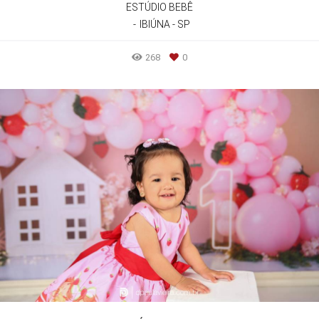
ESTÚDIO BEBÊ
IBIÚNA - SP
268
0