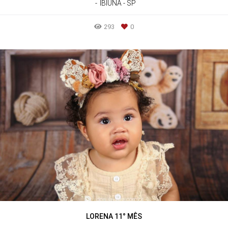
IBIÚNA - SP
293
0
LORENA 11° MÊS