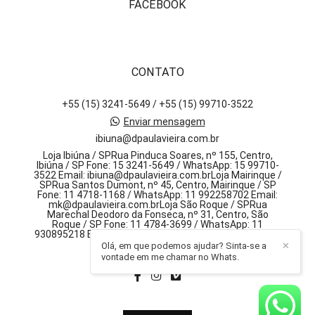
FACEBOOK
CONTATO
+55 (15) 3241-5649 / +55 (15) 99710-3522
Enviar mensagem
ibiuna@dpaulavieira.com.br
Loja Ibiúna / SPRua Pinduca Soares, nº 155, Centro,
Ibiúna / SP Fone: 15 3241-5649 / WhatsApp: 15 99710-
3522 Email: ibiuna@dpaulavieira.com.brLoja Mairinque /
SPRua Santos Dumont, nº 45, Centro, Mairinque / SP
Fone: 11 4718-1168 / WhatsApp: 11 992258702 Email:
mk@dpaulavieira.com.brLoja São Roque / SPRua
Marechal Deodoro da Fonseca, nº 31, Centro, São
Roque / SP Fone: 11 4784-3699 / WhatsApp: 11
930895218 Email: sr@dpaulavieira.com.br, 155 - centro
Olá, em que podemos ajudar? Sinta-se a
✕
Ibiúna / SP
vontade em me chamar no Whats.