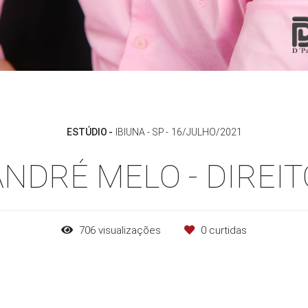
ESTÚDIO
IBIUNA - SP
16/JULHO/2021
ANDRÉ MELO - DIREIT
706
visualizações
0
curtidas