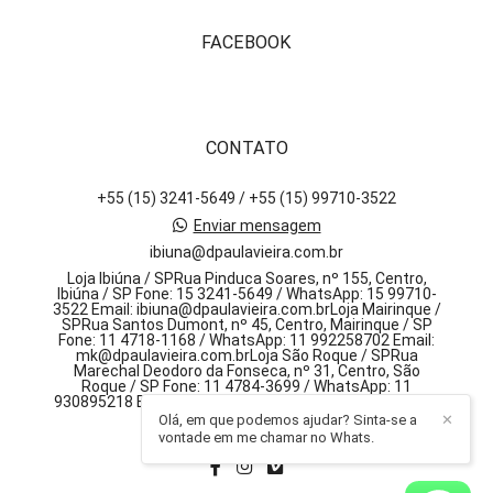
FACEBOOK
CONTATO
+55 (15) 3241-5649 / +55 (15) 99710-3522
Enviar mensagem
ibiuna@dpaulavieira.com.br
Loja Ibiúna / SPRua Pinduca Soares, nº 155, Centro,
Ibiúna / SP Fone: 15 3241-5649 / WhatsApp: 15 99710-
3522 Email: ibiuna@dpaulavieira.com.brLoja Mairinque /
SPRua Santos Dumont, nº 45, Centro, Mairinque / SP
Fone: 11 4718-1168 / WhatsApp: 11 992258702 Email:
mk@dpaulavieira.com.brLoja São Roque / SPRua
Marechal Deodoro da Fonseca, nº 31, Centro, São
Roque / SP Fone: 11 4784-3699 / WhatsApp: 11
930895218 Email: sr@dpaulavieira.com.br, 155 - centro
Olá, em que podemos ajudar? Sinta-se a
✕
Ibiúna / SP
vontade em me chamar no Whats.