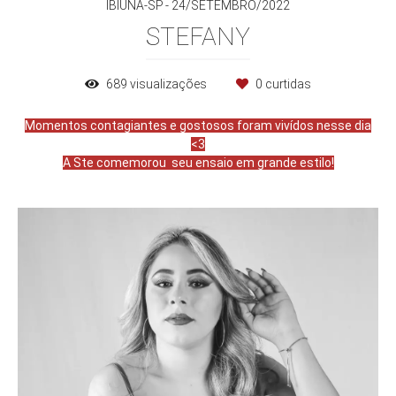
IBIÚNA-SP
24/SETEMBRO/2022
STEFANY
689
visualizações
0
curtidas
Momentos contagiantes e gostosos foram vivídos nesse dia
<3
A Ste comemorou seu ensaio em grande estilo!