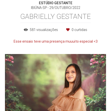
ESTÚDIO GESTANTE
IBIÚNA-SP
29/OUTUBRO/2022
GABRIELLY GESTANTE
581
visualizações
0
curtidas
Esse ensaio teve uma presença muuuito especial <3