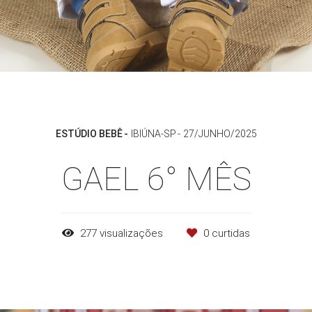
ESTÚDIO BEBÊ
IBIÚNA-SP
27/JUNHO/2025
GAEL 6° MÊS
277
visualizações
0
curtidas