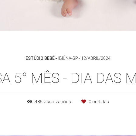
ESTÚDIO BEBÊ
IBIÚNA-SP
12/ABRIL/2024
SA 5° MÊS - DIA DAS 
486
visualizações
0
curtidas