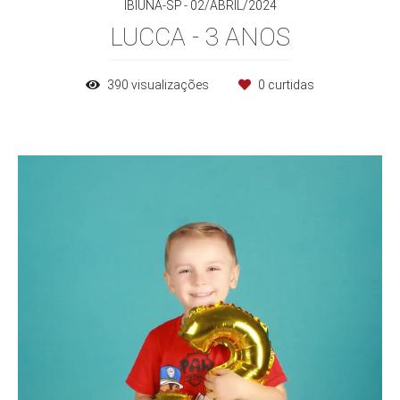
IBIÚNA-SP
02/ABRIL/2024
LUCCA - 3 ANOS
390
visualizações
0
curtidas