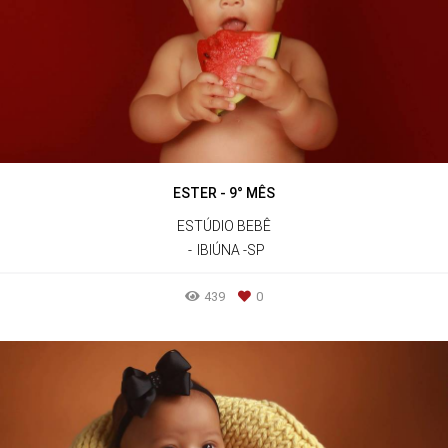
ESTER - 9° MÊS
ESTÚDIO BEBÊ
IBIÚNA -SP
439
0