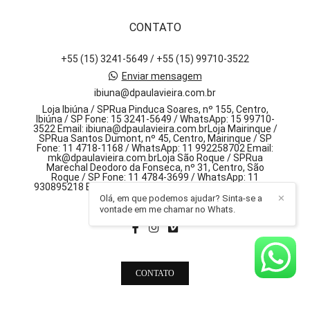
CONTATO
+55 (15) 3241-5649 / +55 (15) 99710-3522
Enviar mensagem
ibiuna@dpaulavieira.com.br
Loja Ibiúna / SPRua Pinduca Soares, nº 155, Centro,
Ibiúna / SP Fone: 15 3241-5649 / WhatsApp: 15 99710-
3522 Email: ibiuna@dpaulavieira.com.brLoja Mairinque /
SPRua Santos Dumont, nº 45, Centro, Mairinque / SP
Fone: 11 4718-1168 / WhatsApp: 11 992258702 Email:
mk@dpaulavieira.com.brLoja São Roque / SPRua
Marechal Deodoro da Fonseca, nº 31, Centro, São
Roque / SP Fone: 11 4784-3699 / WhatsApp: 11
930895218 Email: sr@dpaulavieira.com.br, 155 - centro
Olá, em que podemos ajudar? Sinta-se a
✕
Ibiúna / SP
vontade em me chamar no Whats.
CONTATO