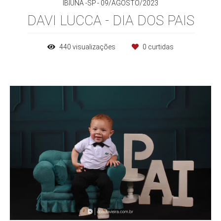
IBIÚNA -SP
09/AGOSTO/2023
DAVI LUCCA - DIA DOS PAIS
440
visualizações
0
curtidas