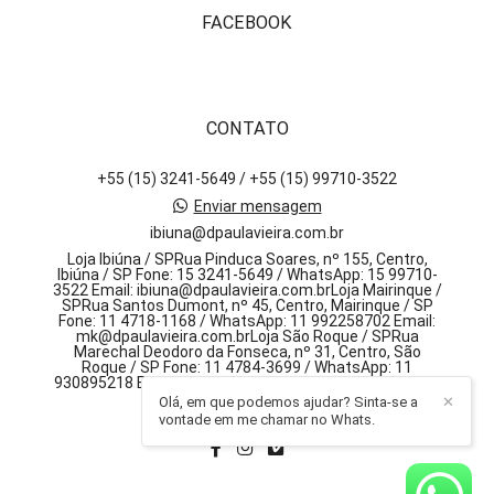
FACEBOOK
CONTATO
+55 (15) 3241-5649 / +55 (15) 99710-3522
Enviar mensagem
ibiuna@dpaulavieira.com.br
Loja Ibiúna / SPRua Pinduca Soares, nº 155, Centro,
Ibiúna / SP Fone: 15 3241-5649 / WhatsApp: 15 99710-
3522 Email: ibiuna@dpaulavieira.com.brLoja Mairinque /
SPRua Santos Dumont, nº 45, Centro, Mairinque / SP
Fone: 11 4718-1168 / WhatsApp: 11 992258702 Email:
mk@dpaulavieira.com.brLoja São Roque / SPRua
Marechal Deodoro da Fonseca, nº 31, Centro, São
Roque / SP Fone: 11 4784-3699 / WhatsApp: 11
930895218 Email: sr@dpaulavieira.com.br, 155 - centro
Olá, em que podemos ajudar? Sinta-se a
✕
Ibiúna / SP
vontade em me chamar no Whats.