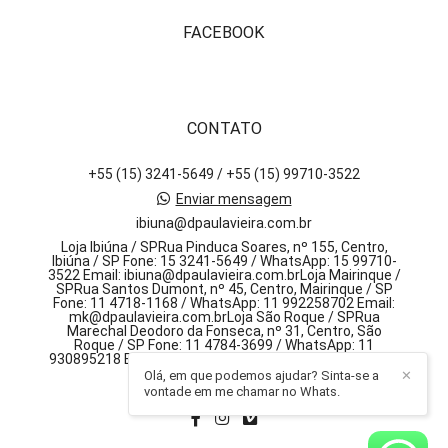
FACEBOOK
CONTATO
+55 (15) 3241-5649 / +55 (15) 99710-3522
Enviar mensagem
ibiuna@dpaulavieira.com.br
Loja Ibiúna / SPRua Pinduca Soares, nº 155, Centro,
Ibiúna / SP Fone: 15 3241-5649 / WhatsApp: 15 99710-
3522 Email: ibiuna@dpaulavieira.com.brLoja Mairinque /
SPRua Santos Dumont, nº 45, Centro, Mairinque / SP
Fone: 11 4718-1168 / WhatsApp: 11 992258702 Email:
mk@dpaulavieira.com.brLoja São Roque / SPRua
Marechal Deodoro da Fonseca, nº 31, Centro, São
Roque / SP Fone: 11 4784-3699 / WhatsApp: 11
930895218 Email: sr@dpaulavieira.com.br, 155 - centro
Olá, em que podemos ajudar? Sinta-se a
✕
Ibiúna / SP
vontade em me chamar no Whats.