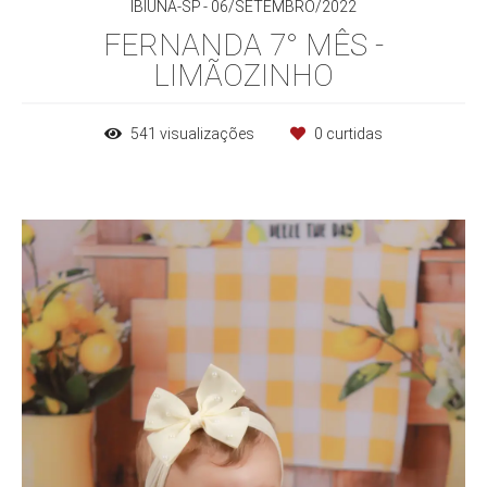
IBIÚNA-SP
06/SETEMBRO/2022
FERNANDA 7° MÊS -
LIMÃOZINHO
541
visualizações
0
curtidas