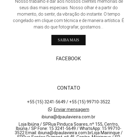
Nosso trabalho é dar aos nossos clientes memórias de
seus dias mais especiais. Nosso olhar é a partir do
momento, do sentir, da vibração do instante. O tempo
congelado em clique com técnica e de maneira artística. É
mais do que fotografar, gostamos...
SAIBA MAIS
FACEBOOK
CONTATO
+55 (15) 3241-5649 / +55 (15) 99710-3522
Enviar mensagem
ibiuna@dpaulavieira.com.br
Loja Ibiúna / SPRua Pinduca Soares, nº 155, Centro,
Ibiúna / SP Fone: 15 3241-5649 / WhatsApp: 15 99710-
3522 Email: ibiuna@dpaulavieira.com.brLoja Mairinque /
SPRua Santos Dumont, nº 45, Centro, Mairinque / SP